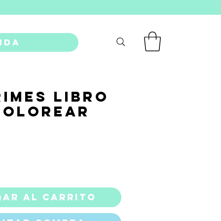
nda
rimes Libro
Colorear
recio
ar al carrito