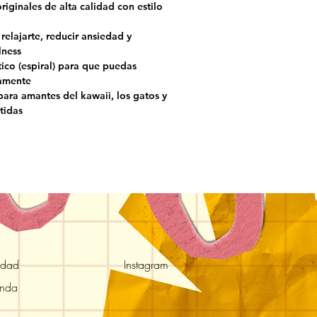
originales de alta calidad con estilo
relajarte, reducir ansiedad y
lness
ico (espiral) para que puedas
amente
para amantes del kawaii, los gatos y
tidas
idad
Instagram
enda