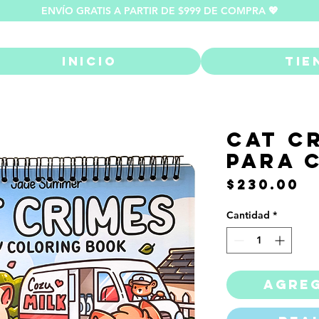
ENVÍO GRATIS A PARTIR DE $999 DE COMPRA 💖
Inicio
Tie
Cat C
para 
P
$230.00
Cantidad
*
Agreg