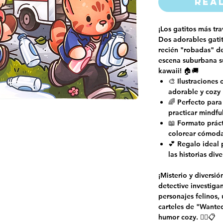
Rea
¡Los gatitos más tra
Dos adorables gatit
recién "robadas" d
escena suburbana sú
kawaii! 🏠🚚
🎨 Ilustraciones 
adorable y cozy
🌈 Perfecto para 
practicar mindfu
📖 Formato práct
colorear cómod
💕 Regalo ideal 
las historias dive
¡Misterio y diversió
detective investiga
personajes felinos, 
carteles de "Wanted
humor cozy. 🕵️‍♂️📋