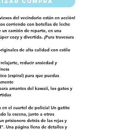
lizar compra
viesos del vecindario están en acción!
os corriendo con botellas de leche
e un camión de reparto, en una
per cozy y divertida. ¡Pura travesura
originales de alta calidad con estilo
relajarte, reducir ansiedad y
lness
ico (espiral) para que puedas
amente
para amantes del kawaii, los gatos y
rtidas
n en el cuartel de policía! Un gatito
ndo la escena, junto a otros
un prisionero detrás de las rejas y
". Una página llena de detalles y