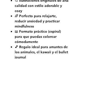
🎨 Ilustraciones originales de alta
calidad con estilo adorable y
cozy
🌈 Perfecto para relajarte,
reducir ansiedad y practicar
mindfulness
📖 Formato práctico (espiral)
para que puedas colorear
cómodamente
💕 Regalo ideal para amantes de
los animales, el kawaii y el bullet
journal
¡Deja volar tu creatividad y dale
color a la vida de estos tiernos
patitos! Cada página es una
pequeña aventura llena de ternura.