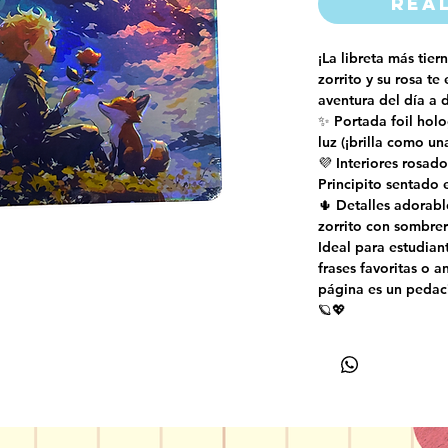
Rea
¡La libreta más tiern
zorrito y su rosa t
aventura del día a d
✨ Portada foil holo
luz (¡brilla como un
💜 Interiores rosado
Principito sentado 
🌵 Detalles adorable
zorrito con sombre
Ideal para estudiante
frases favoritas o a
página es un pedac
🪐💖