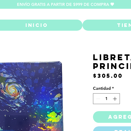
ENVÍO GRATIS A PARTIR DE $999 DE COMPRA 💖
Inicio
Tie
Libret
Princi
P
$305.00
Cantidad
*
Agreg