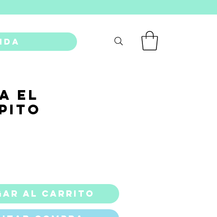
nda
a El
pito
recio
ar al carrito