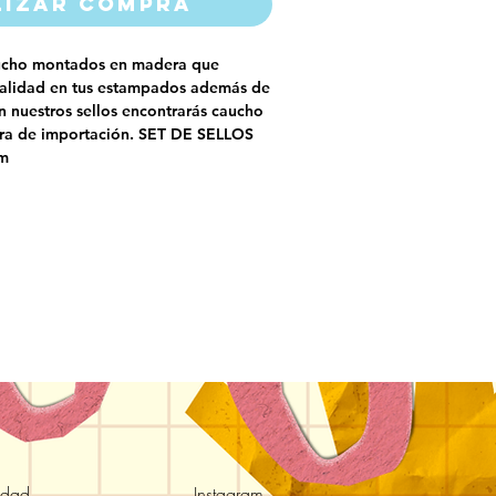
lizar compra
aucho montados en madera que
calidad en tus estampados además de
n nuestros sellos encontrarás caucho
era de importación. SET DE SELLOS
m
idad
Instagram