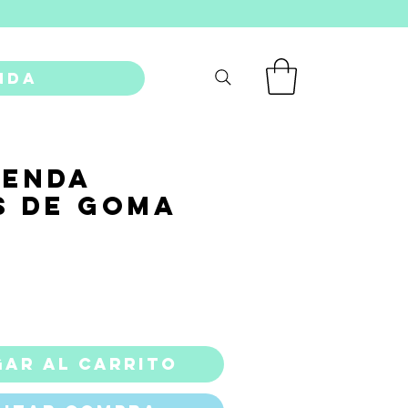
nda
genda
s de Goma
recio
ar al carrito