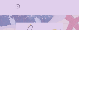
Inicio
¿Quiénes Somos?
FAQ
Contáctanos
Aviso de Privacidad
Política de la tienda
Envíos
Reembolsos y Devoluciones
Instagram