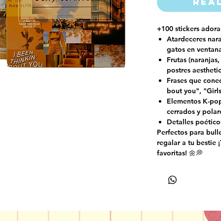
Rea
+100 stickers adora
Atardeceres nara
gatos en ventan
Frutas (naranjas,
postres aestheti
Frases que conec
bout you", "Girl
Elementos K-pop 
cerrados y polar
Detalles poético
Perfectos para bulle
regalar a tu bestie 
favoritas! 🌼💭