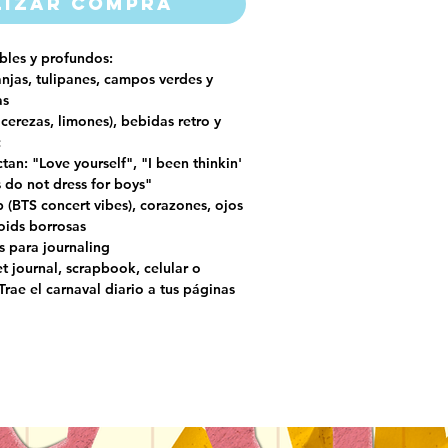
lizar compra
bles y profundos:
njas, tulipanes, campos verdes y
as
 cerezas, limones), bebidas retro y
c
tan: "Love yourself", "I been thinkin'
s do not dress for boys"
(BTS concert vibes), corazones, ojos
oids borrosas
s para journaling
t journal, scrapbook, celular o
¡Trae el carnaval diario a tus páginas