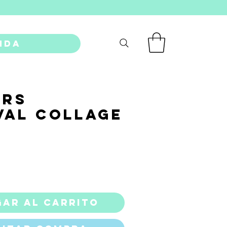
nda
ers
val Collage
recio
ar al carrito