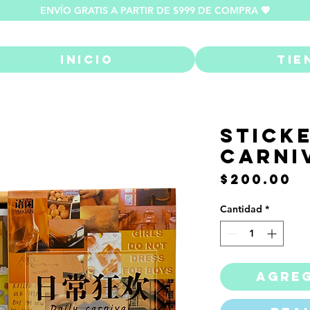
ENVÍO GRATIS A PARTIR DE $999 DE COMPRA 💖
Inicio
Tie
Stick
Carni
P
$200.00
Cantidad
*
Agreg